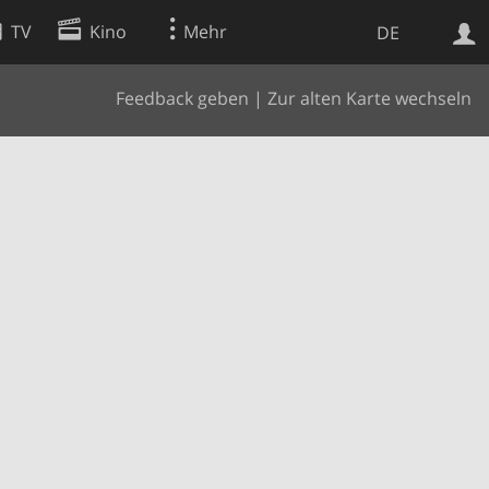
TV
Kino
Mehr
DE
Feedback geben
|
Zur alten Karte wechseln
Websuche
Apps