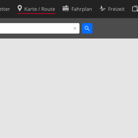
tter
Karte / Route
Fahrplan
Freizeit
Cookie-Richtlinie
ingungen
Cookie-Einstellungen
rklärung
Entwickler