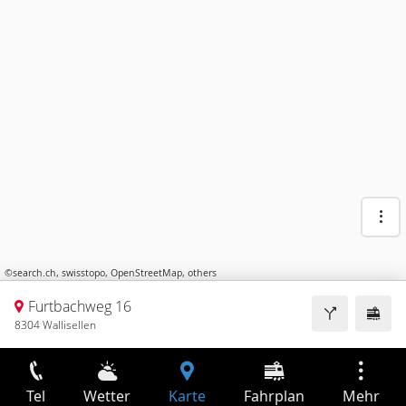
©
search.ch
,
swisstopo
,
OpenStreetMap
,
others
Furtbachweg 16
8304 Wallisellen
Tel
Wetter
Karte
Fahrplan
Mehr