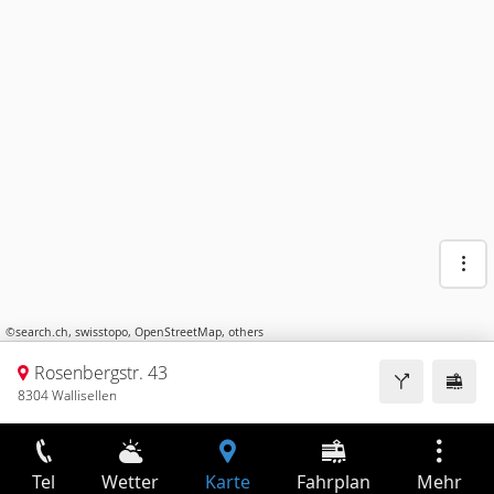
©
search.ch
,
swisstopo
,
OpenStreetMap
,
others
Rosenbergstr. 43
8304 Wallisellen
Tel
Wetter
Karte
Fahrplan
Mehr