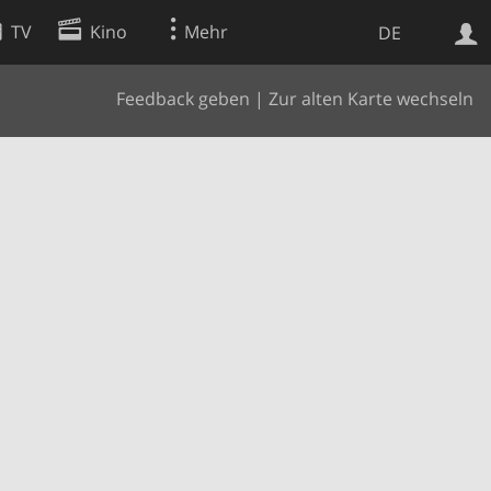
TV
Kino
Mehr
DE
Feedback geben
|
Zur alten Karte wechseln
Websuche
Apps