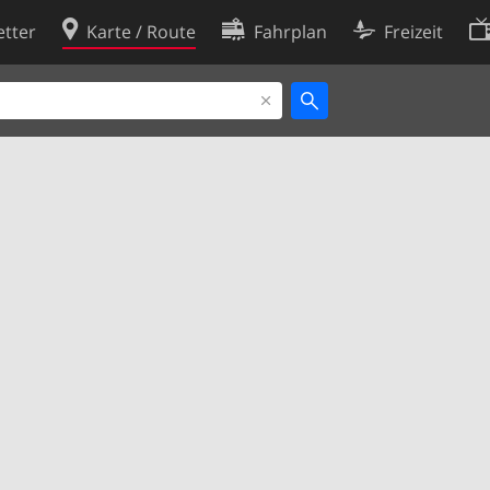
tter
Karte / Route
Fahrplan
Freizeit
Cookie-Richtlinie
ingungen
Cookie-Einstellungen
rklärung
Entwickler