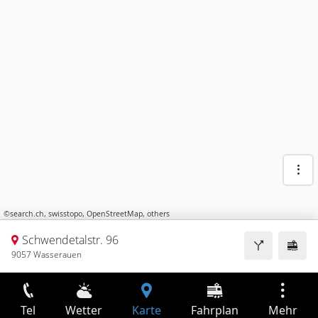
©
search.ch
,
swisstopo
,
OpenStreetMap
,
others
Schwendetalstr. 96
9057 Wasserauen
Tel
Wetter
Karte
Fahrplan
Mehr