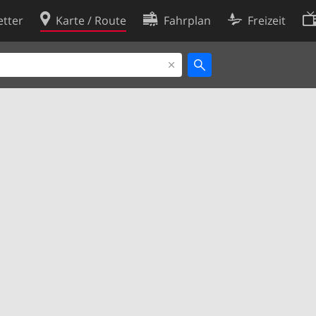
tter
Karte / Route
Fahrplan
Freizeit
Cookie-Richtlinie
ingungen
Cookie-Einstellungen
rklärung
Entwickler