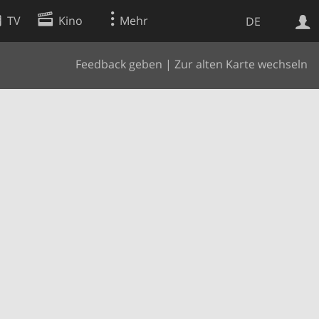
TV
Kino
Mehr
DE
Feedback geben
|
Zur alten Karte wechseln
Websuche
Apps