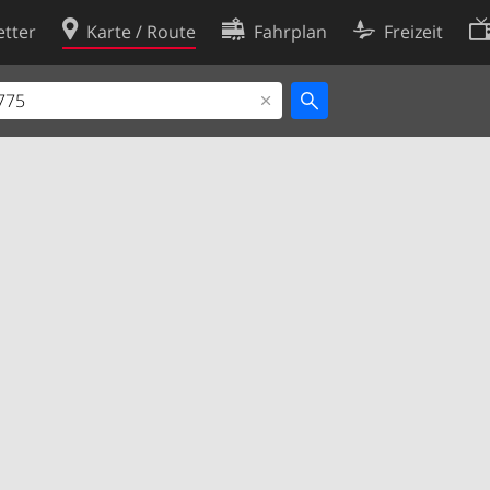
tter
Karte / Route
Fahrplan
Freizeit
Cookie-Richtlinie
ingungen
Cookie-Einstellungen
rklärung
Entwickler