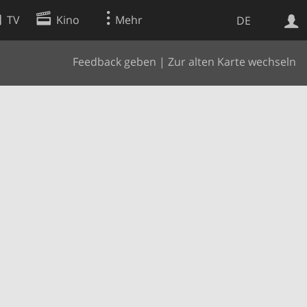
TV
Kino
Mehr
DE
Feedback geben
|
Zur alten Karte wechseln
Websuche
Apps