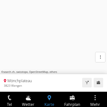
©
search.ch
,
swisstopo
,
OpenStreetMap
,
others
Mönchplateau
3823 Wengen
Tel
Wetter
Karte
Fahrplan
Mehr