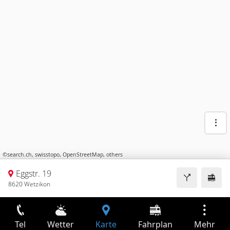
©
search.ch
,
swisstopo
,
OpenStreetMap
,
others
Eggstr. 19
8620 Wetzikon
Tel
Wetter
Karte
Fahrplan
Mehr