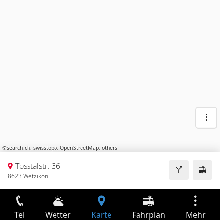
©
search.ch
,
swisstopo
,
OpenStreetMap
,
others
Tösstalstr. 36
8623 Wetzikon
Tel
Wetter
Karte
Fahrplan
Mehr