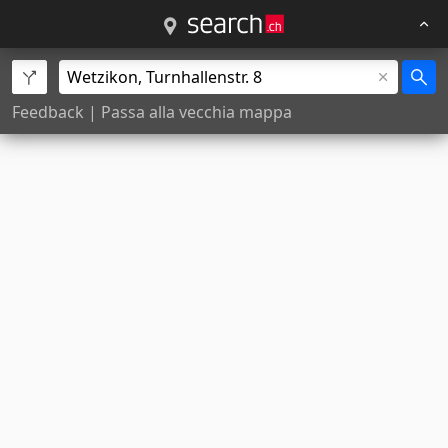
Feedback
|
Passa alla vecchia mappa