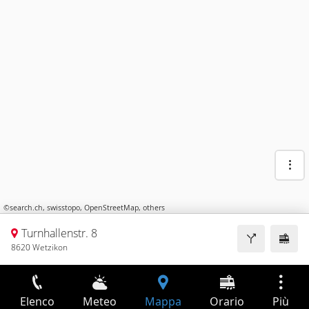
©
search.ch
,
swisstopo
,
OpenStreetMap
,
others
Turnhallenstr. 8
8620 Wetzikon
Elenco
Meteo
Mappa
Orario
Più