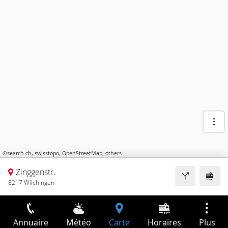
©
search.ch
,
swisstopo
,
OpenStreetMap
,
others
Zinggenstr.
8217 Wilchingen
Annuaire
Météo
Carte
Horaires
Plus