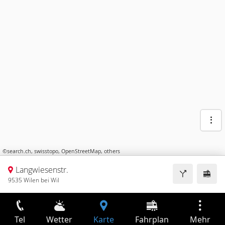
©
search.ch
,
swisstopo
,
OpenStreetMap
,
others
Langwiesenstr.
9535 Wilen bei Wil
Tel
Wetter
Karte
Fahrplan
Mehr