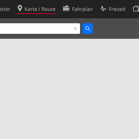
tter
Karte / Route
Fahrplan
Freizeit
Cookie-Richtlinie
ingungen
Cookie-Einstellungen
rklärung
Entwickler