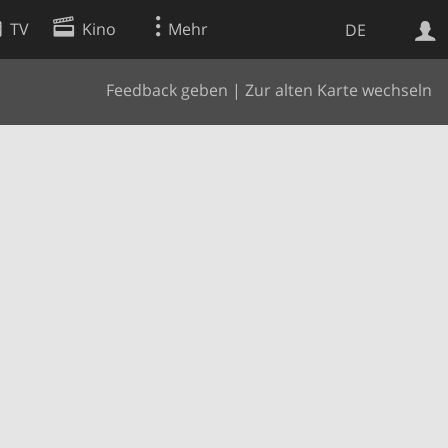
TV
Kino
Mehr
DE
Feedback geben
|
Zur alten Karte wechseln
Websuche
Apps