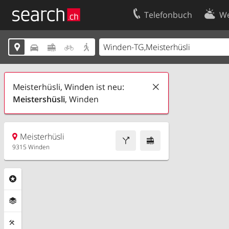
Telefonbuch
We
Ihr Eintrag
Kontakt





Kundencenter Geschäftskunden
Nutzungsbed
Impressum
Datenschutze
Meisterhüsli, Winden ist neu:
Meistershüsli
, Winden
Meisterhüsli
9315 Winden
Rubriken
Ebenen
Funktionen