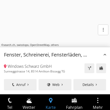
©
search.ch
,
swisstopo
,
OpenStreetMap
,
others
Fenster, Schreinerei, Fensterläden, ...
Windows Schwarz GmbH
Sunneggstrasse 14, 8514 Amlikon-Bissegg TG
Anruf
Web
Details
Tel
Wetter
Karte
Fahrplan
Mehr