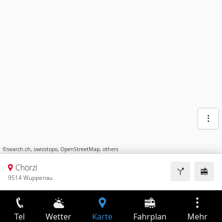
©
search.ch
,
swisstopo
,
OpenStreetMap
,
others
Chörzi
9514 Wuppenau
Tel
Wetter
Karte
Fahrplan
Mehr