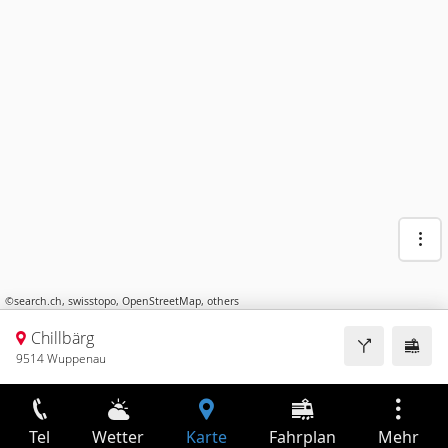
©
search.ch
,
swisstopo
,
OpenStreetMap
,
others
Chillbärg
9514 Wuppenau
Tel
Wetter
Karte
Fahrplan
Mehr