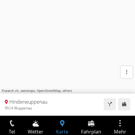
©
search.ch
,
swisstopo
,
OpenStreetMap
,
others
Hinderwuppenau
9514 Wuppenau
Tel
Wetter
Karte
Fahrplan
Mehr