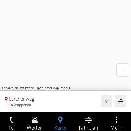
©
search.ch
,
swisstopo
,
OpenStreetMap
,
others
Lärchenweg
9514 Wuppenau
Tel
Wetter
Karte
Fahrplan
Mehr