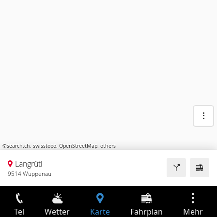
©
search.ch
,
swisstopo
,
OpenStreetMap
,
others
Langrüti
9514 Wuppenau
Tel
Wetter
Karte
Fahrplan
Mehr