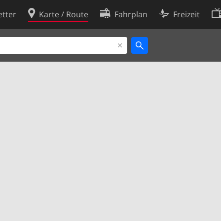
tter
Karte / Route
Fahrplan
Freizeit
Cookie-Richtlinie
ingungen
Cookie-Einstellungen
rklärung
Entwickler