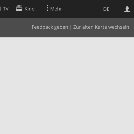
TV
Kino
Mehr
DE
Feedback geben
|
Zur alten Karte wechseln
Websuche
Apps