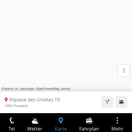
©
search.ch
,
swisstopo
,
OpenStreetMap
,
others
Impasse des Griottes 10
1462 Yvonand
Tel
Wetter
Karte
Fahrplan
Mehr