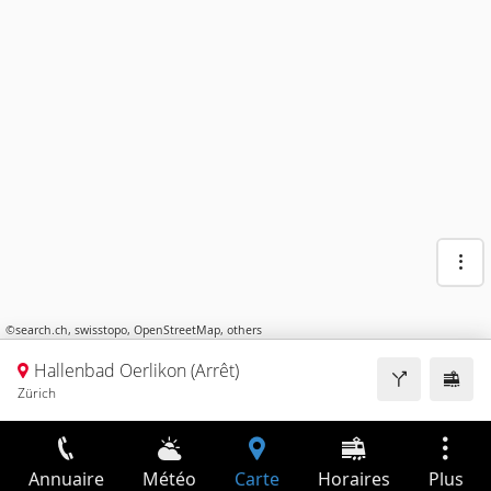
©
search.ch
,
swisstopo
,
OpenStreetMap
,
others
Hallenbad Oerlikon (Arrêt)
Zürich
Annuaire
Météo
Carte
Horaires
Plus