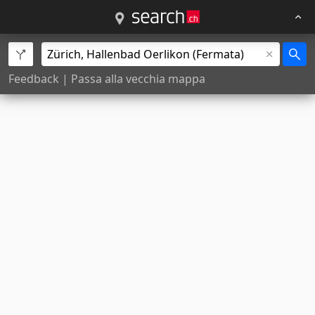
Feedback
|
Passa alla vecchia mappa