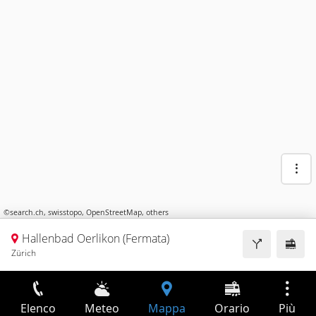
©
search.ch
,
swisstopo
,
OpenStreetMap
,
others
Hallenbad Oerlikon (Fermata)
Zürich
Elenco
Meteo
Mappa
Orario
Più