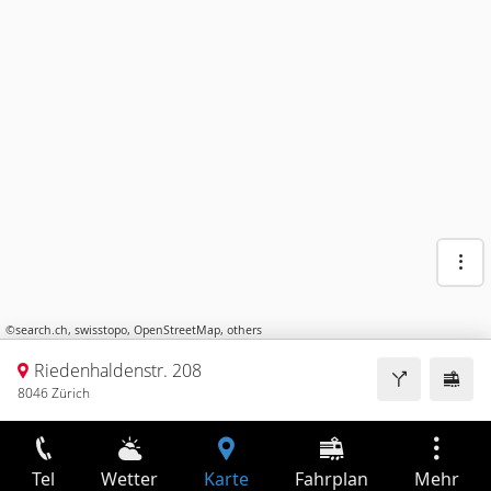
©
search.ch
,
swisstopo
,
OpenStreetMap
,
others
Riedenhaldenstr. 208
8046 Zürich
Tel
Wetter
Karte
Fahrplan
Mehr