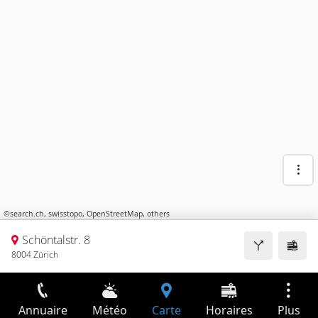
©
search.ch
,
swisstopo
,
OpenStreetMap
,
others
Schöntalstr. 8
8004 Zürich
Annuaire
Météo
Carte
Horaires
Plus