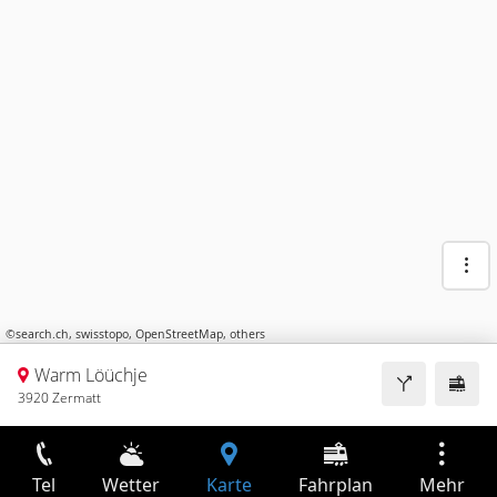
©
search.ch
,
swisstopo
,
OpenStreetMap
,
others
Warm Löüchje
3920 Zermatt
Tel
Wetter
Karte
Fahrplan
Mehr