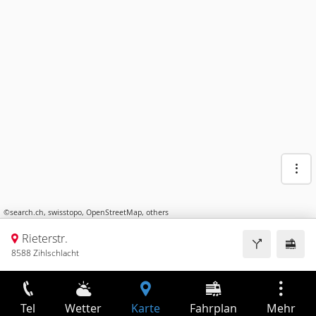
©
search.ch
,
swisstopo
,
OpenStreetMap
,
others
Rieterstr.
8588 Zihlschlacht
Tel
Wetter
Karte
Fahrplan
Mehr