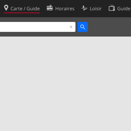
Carte / Guide
Horaires
Loisir
Guide
Politique en matière de cooki
utilisation
Préférences de cookies
des données
Développeurs