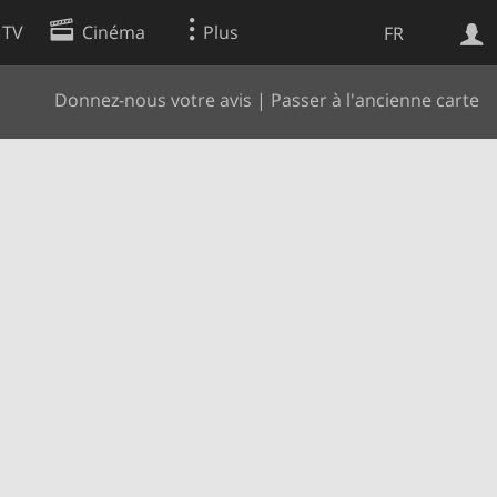
 TV
Cinéma
Plus
FR
Donnez-nous votre avis
|
Passer à l'ancienne carte
es
Web
Apps