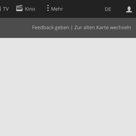
TV
Kino
Mehr
DE
Feedback geben
|
Zur alten Karte wechseln
Websuche
Apps