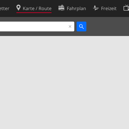
tter
Karte / Route
Fahrplan
Freizeit
Cookie-Richtlinie
ingungen
Cookie-Einstellungen
rklärung
Entwickler