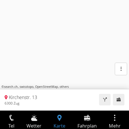
©
search.ch
,
swisstopo
,
OpenStreetMap
,
others
Kirchenstr. 13
6300 Zug
Tel
Wetter
Karte
Fahrplan
Mehr