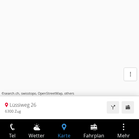
©
search.ch
,
swisstopo
,
OpenStreetMap
,
others
Lüssiweg 26
6300 Zug
Tel
Wetter
Karte
Fahrplan
Mehr