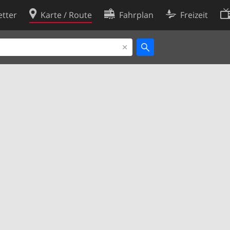
tter
Karte / Route
Fahrplan
Freizeit
Cookie-Richtlinie
ingungen
Cookie-Einstellungen
rklärung
Entwickler