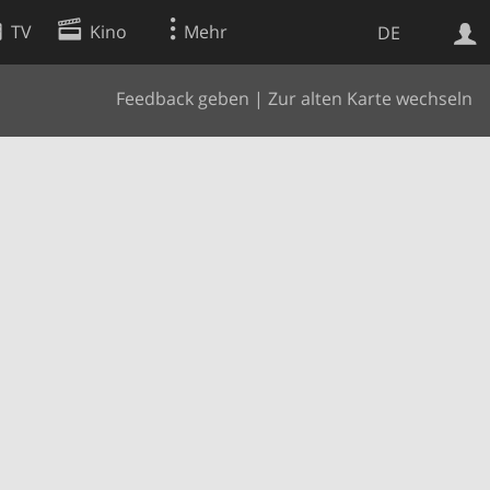
TV
Kino
Mehr
DE
Feedback geben
|
Zur alten Karte wechseln
Websuche
Apps