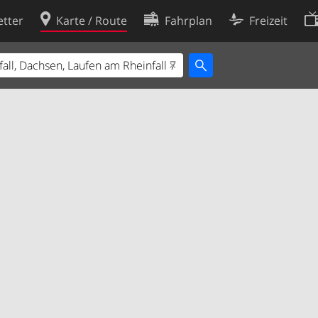
tter
Karte / Route
Fahrplan
Freizeit
Cookie-Richtlinie
ingungen
Cookie-Einstellungen
rklärung
Entwickler