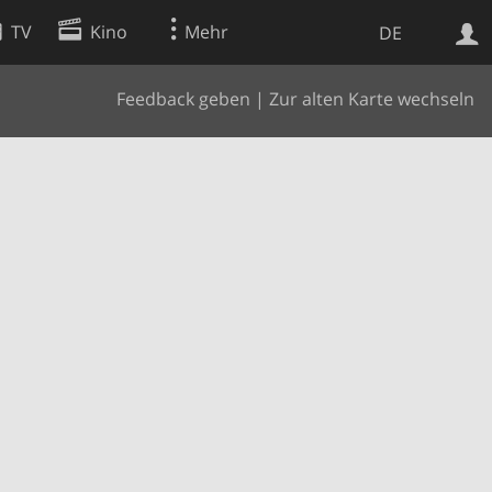
TV
Kino
Mehr
DE
Feedback geben
|
Zur alten Karte wechseln
Websuche
Apps