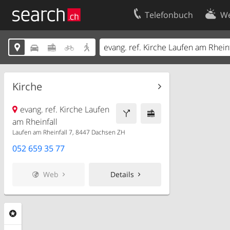
Telefonbuch
We
Ihr Eintrag
Kontakt





Kundencenter Geschäftskunden
Nutzungsbed
Impressum
Datenschutze
Kirche
evang. ref. Kirche Laufen
am Rheinfall
Laufen am Rheinfall 7, 8447 Dachsen ZH
052 659 35 77
Web
Details
Rubriken