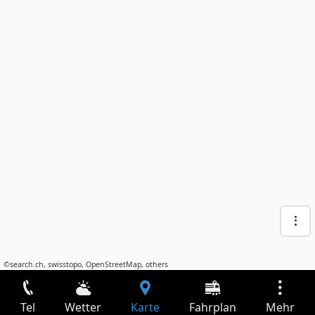
©
search.ch
,
swisstopo
,
OpenStreetMap
,
others
Tel
Wetter
Karte
Fahrplan
Mehr