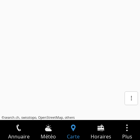
©
search.ch
,
swisstopo
,
OpenStreetMap
,
others
Annuaire
Météo
Carte
Horaires
Plus