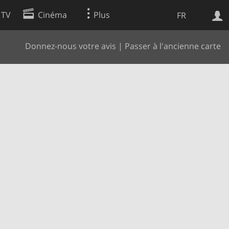
 TV
Cinéma
Plus
FR
Donnez-nous votre avis
|
Passer à l'ancienne carte
es
Web
Apps