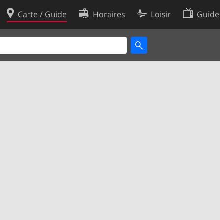
Carte / Guide
Horaires
Loisir
Guide
Politique en matière de cooki
utilisation
Préférences de cookies
des données
Développeurs