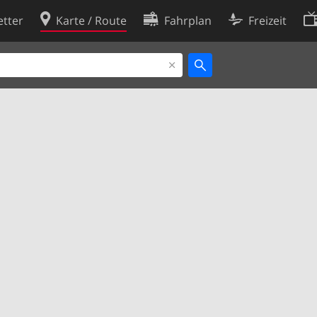
tter
Karte / Route
Fahrplan
Freizeit
Cookie-Richtlinie
ingungen
Cookie-Einstellungen
rklärung
Entwickler