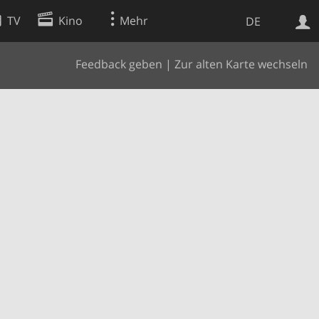
TV
Kino
Mehr
DE
Feedback geben
|
Zur alten Karte wechseln
Websuche
Apps