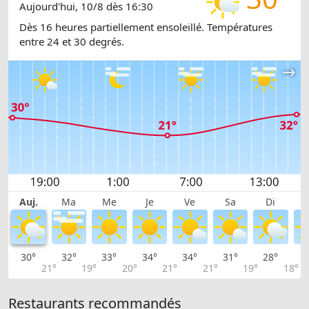
Aujourd'hui, 10/8 dès 16:30
Dès 16 heures partiellement ensoleillé. Températures
entre 24 et 30 degrés.
Auj.
Ma
Me
Je
Ve
Sa
Di
30°
32°
33°
34°
34°
31°
28°
2
21°
19°
20°
21°
21°
19°
18°
Restaurants recommandés