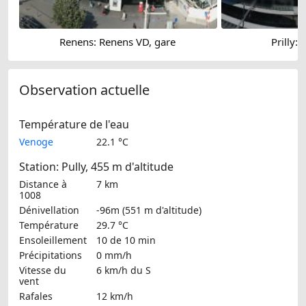
Renens: Renens VD, gare
Prilly:
Observation actuelle
Température de l'eau
Venoge
22.1 °C
Station: Pully, 455 m d'altitude
Distance à
7 km
1008
Dénivellation
-96m (551 m d'altitude)
Température
29.7 °C
Ensoleillement
10 de 10 min
Précipitations
0 mm/h
Vitesse du
6 km/h
du S
vent
Rafales
12 km/h