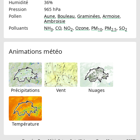
Humidité
36%
Pression
965 hPa
Pollen
Aune
,
Bouleau
,
Graminées
,
Armoise
,
Ambroisie
Polluants
NH
,
CO
,
NO
,
Ozone
,
PM
,
PM
,
SO
3
2
10
2.5
2
Animations météo
Précipitations
Vent
Nuages
Température