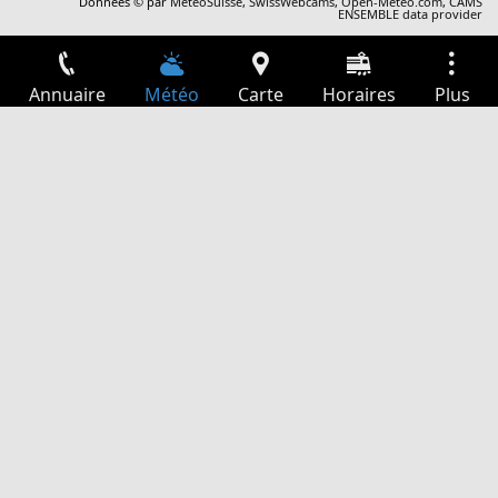
Données © par
MétéoSuisse
,
SwissWebcams
,
Open-Meteo.com
,
CAMS
ENSEMBLE data provider
Annuaire
Météo
Carte
Horaires
Plus
Connexion
Services
Départs
Loisir
Guide TV
Cinéma
Recherche Web