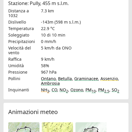
Stazione: Pully, 455 m s.l.m.
Distanza a
7.3 km
1032
Dislivello
-143m (598 m s.l.m.)
Temperatura
22.9 °C
Soleggiato
10 di 10 min
Precipitazioni
0 mm/h
Velocità del
5 km/h
da ONO
vento
Raffica
9 km/h
Umidità
58%
Pressione
967 hPa
Pollini
Ontano
,
Betulla
,
Graminacee
,
Assenzio
,
Ambrosia
Inquinanti
NH
,
CO
,
NO
,
Ozono
,
PM
,
PM
,
SO
3
2
10
2.5
2
Animazioni meteo