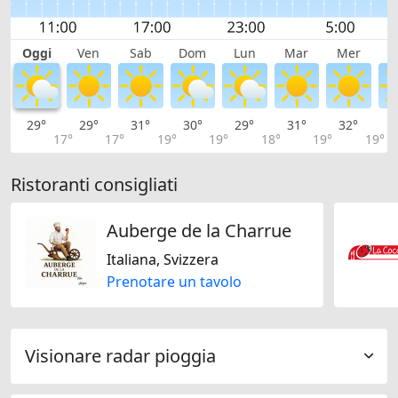
Oggi
Ven
Sab
Dom
Lun
Mar
Mer
G
29°
29°
31°
30°
29°
31°
32°
3
17°
17°
19°
19°
18°
19°
19°
Ristoranti consigliati
Auberge de la Charrue
Italiana, Svizzera
Prenotare un tavolo
Visionare radar pioggia