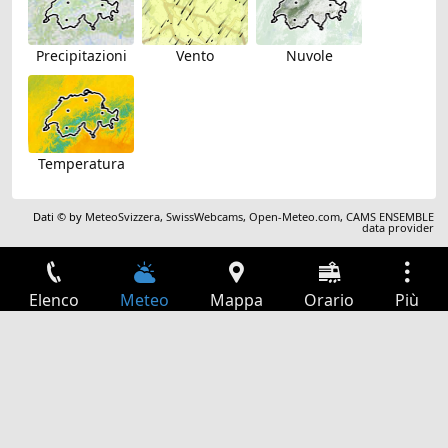
Precipitazioni
Vento
Nuvole
Temperatura
Dati © by
MeteoSvizzera
,
SwissWebcams
,
Open-Meteo.com
,
CAMS ENSEMBLE
data provider
Elenco
Meteo
Mappa
Orario
Più
Accesso
Servizi
Tabella partenze