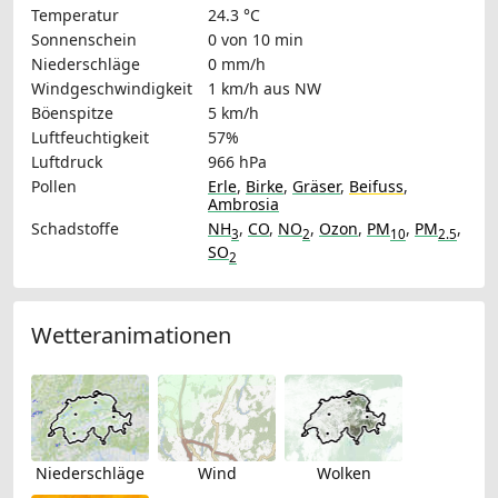
Temperatur
24.3 °C
Sonnenschein
0 von 10 min
Niederschläge
0 mm/h
Windgeschwindigkeit
1 km/h
aus NW
Böenspitze
5 km/h
Luftfeuchtigkeit
57%
Luftdruck
966 hPa
Pollen
Erle
,
Birke
,
Gräser
,
Beifuss
,
Ambrosia
Schadstoffe
NH
,
CO
,
NO
,
Ozon
,
PM
,
PM
,
3
2
10
2.5
SO
2
Wetteranimationen
Niederschläge
Wind
Wolken