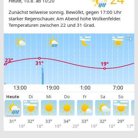
Heute, 10.8. ab 10:20
Zunächst teilweise sonnig. Bewölkt, gegen 17:00 Uhr
starker Regenschauer. Am Abend hohe Wolkenfelder.
Temperaturen zwischen 22 und 31 Grad.
Heute
Di
Mi
Do
Fr
Sa
So
31°
32°
33°
34°
33°
32°
29°
2
19°
18°
19°
20°
19°
18°
17°