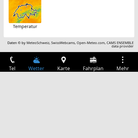
Temperatur
Daten © by
MeteoSchweiz
,
SwissWebcams
,
Open-Meteo.com
,
CAMS ENSEMBLE
data provider
Tel
Wetter
Karte
Fahrplan
Mehr
Anmelden
Dienste
Abfahrtstabelle
Freizeit