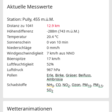
Aktuelle Messwerte
Station: Pully, 455 m.ü.M.
Distanz zu 1041
12.9 km
Höhendifferenz
-288m (743 m.ü.M.)
Temperatur
20.4 °C
Sonnenschein
0 von 10 min
Niederschläge
0 mm/h
Windgeschwindigkeit
7 km/h
aus NNO
Böenspitze
17 km/h
Luftfeuchtigkeit
52%
Luftdruck
967 hPa
Pollen
Erle
,
Birke
,
Gräser
,
Beifuss
,
Ambrosia
Schadstoffe
NH
,
CO
,
NO
,
Ozon
,
PM
,
PM
,
3
2
10
2.5
SO
2
Wetteranimationen