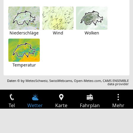
Niederschläge
Wind
Wolken
Temperatur
Daten © by
MeteoSchweiz
,
SwissWebcams
,
Open-Meteo.com
,
CAMS ENSEMBLE
data provider
Tel
Wetter
Karte
Fahrplan
Mehr
Anmelden