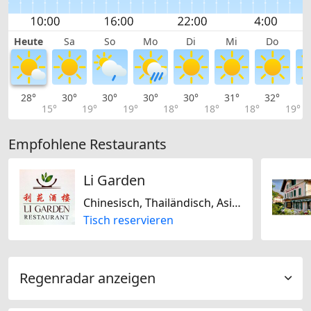
Heute
Sa
So
Mo
Di
Mi
Do
28°
30°
30°
30°
30°
31°
32°
3
15°
19°
19°
18°
18°
18°
19°
Empfohlene Restaurants
Li Garden
Chinesisch, Thailändisch, Asiatisch
Tisch reservieren
Regenradar anzeigen