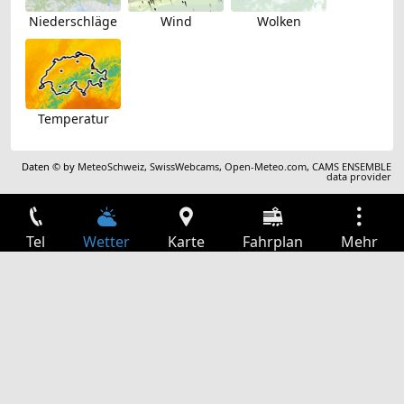
Niederschläge
Wind
Wolken
Temperatur
Daten © by
MeteoSchweiz
,
SwissWebcams
,
Open-Meteo.com
,
CAMS ENSEMBLE
data provider
Tel
Wetter
Karte
Fahrplan
Mehr
Anmelden
Dienste
Abfahrtstabelle