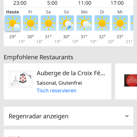
Heute
Fr
Sa
So
Mo
Di
Mi
29°
30°
31°
30°
31°
32°
33°
3
19°
18°
19°
19°
19°
20°
21°
Empfohlene Restaurants
Auberge de la Croix Fédérale
Saisonal, Glutenfrei
Tisch reservieren
Regenradar anzeigen