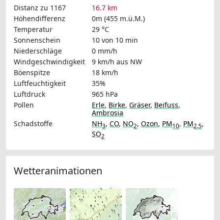
Distanz zu 1167
16.7 km
Höhendifferenz
0m (455 m.ü.M.)
Temperatur
29 °C
Sonnenschein
10 von 10 min
Niederschläge
0 mm/h
Windgeschwindigkeit
9 km/h
aus NW
Böenspitze
18 km/h
Luftfeuchtigkeit
35%
Luftdruck
965 hPa
Pollen
Erle
,
Birke
,
Gräser
,
Beifuss
,
Ambrosia
Schadstoffe
NH
,
CO
,
NO
,
Ozon
,
PM
,
PM
,
3
2
10
2.5
SO
2
Wetteranimationen