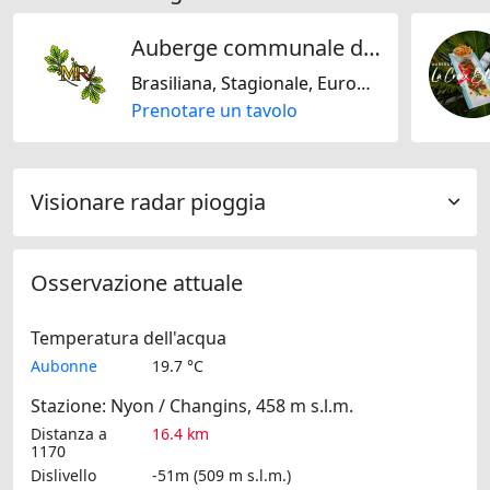
Auberge communale de St- Livres
Brasiliana, Stagionale, Europeo, Francese, Italiana, Mediterranea, Portoghese, Regionale, Svizzera, Senza glutine, Senza lattosio
Prenotare un tavolo
Visionare radar pioggia
Osservazione attuale
Temperatura dell'acqua
Aubonne
19.7 °C
Stazione: Nyon / Changins, 458 m s.l.m.
Distanza a
16.4 km
1170
Dislivello
-51m (509 m s.l.m.)