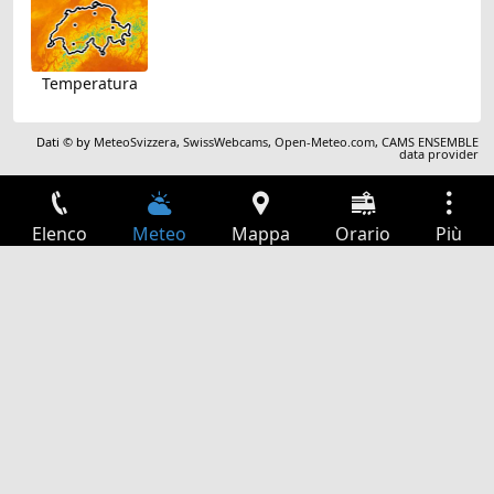
Temperatura
Dati © by
MeteoSvizzera
,
SwissWebcams
,
Open-Meteo.com
,
CAMS ENSEMBLE
data provider
Elenco
Meteo
Mappa
Orario
Più
Accesso
Servizi
Tabella partenze
Tempo libero
Guida TV