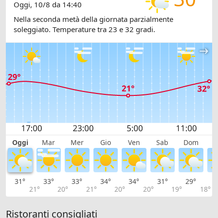
Oggi, 10/8 da 14:40
Nella seconda metà della giornata parzialmente
soleggiato. Temperature tra 23 e 32 gradi.
Oggi
Mar
Mer
Gio
Ven
Sab
Dom
L
31°
33°
33°
34°
34°
31°
29°
2
21°
20°
21°
20°
20°
19°
18°
Ristoranti consigliati