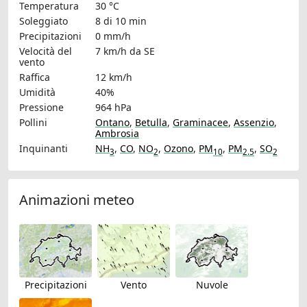
Temperatura
30 °C
Soleggiato
8 di 10 min
Precipitazioni
0 mm/h
Velocità del
7 km/h
da SE
vento
Raffica
12 km/h
Umidità
40%
Pressione
964 hPa
Pollini
Ontano
,
Betulla
,
Graminacee
,
Assenzio
,
Ambrosia
Inquinanti
NH
,
CO
,
NO
,
Ozono
,
PM
,
PM
,
SO
3
2
10
2.5
2
Animazioni meteo
Precipitazioni
Vento
Nuvole