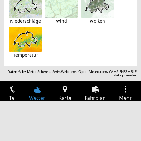
Niederschläge
Wind
Wolken
Temperatur
Daten © by
MeteoSchweiz
,
SwissWebcams
,
Open-Meteo.com
,
CAMS ENSEMBLE
data provider
Tel
Wetter
Karte
Fahrplan
Mehr
Anmelden
Dienste