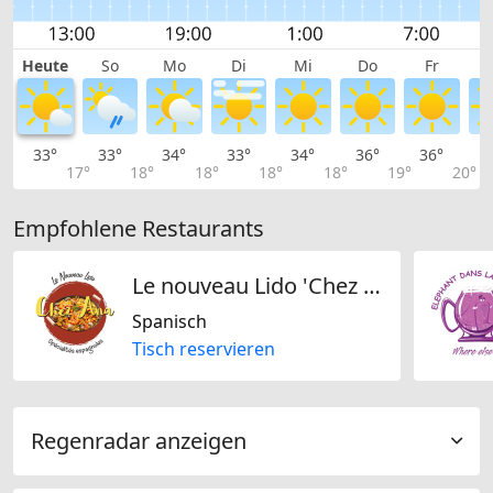
Heute
So
Mo
Di
Mi
Do
Fr
33°
33°
34°
33°
34°
36°
36°
3
17°
18°
18°
18°
18°
19°
20°
Empfohlene Restaurants
Le nouveau Lido 'Chez Anna'
Spanisch
Tisch reservieren
Regenradar anzeigen