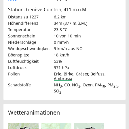
Station: Genève-Cointrin, 411 m.ü.M.
Distanz zu 1227
6.2 km
Höhendifferenz
34m (377 m.ü.M.)
Temperatur
23.3 °C
Sonnenschein
10 von 10 min
Niederschläge
0 mm/h
Windgeschwindigkeit
9 km/h
aus NO
Böenspitze
18 km/h
Luftfeuchtigkeit
53%
Luftdruck
971 hPa
Pollen
Erle
,
Birke
,
Gräser
,
Beifuss
,
Ambrosia
Schadstoffe
NH
,
CO
,
NO
,
Ozon
,
PM
,
PM
,
3
2
10
2.5
SO
2
Wetteranimationen