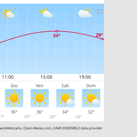
Gio
Ven
Sab
Dom
36°
36°
34°
32°
7°
19°
20°
18°
wissWebcams
,
Open-Meteo.com
,
CAMS ENSEMBLE data provider