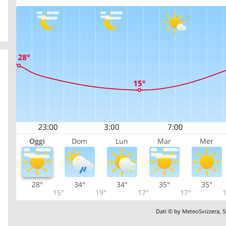
Oggi
Dom
Lun
Mar
Mer
28°
34°
34°
35°
35°
15°
19°
17°
17°
1
Dati © by
MeteoSvizzera
,
S