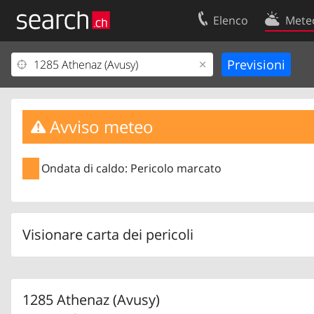
Elenco
Mete
Il vostro profolio
Contatti
Area clienti
Condizioni d’u
Informazioni Legali
Protezione dei
Avviso meteo
Ondata di caldo: Pericolo marcato
Visionare carta dei pericoli
1285 Athenaz (Avusy)