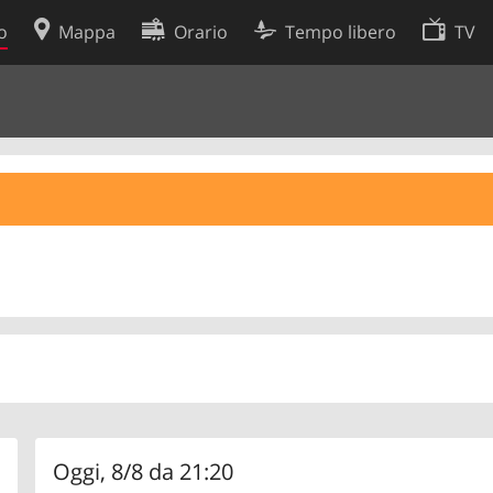
o
Mappa
Orario
Tempo libero
TV
Politica sui cookie
so
Preferenze cookie
 dati
Sviluppatori
Oggi, 8/8 da 21:20