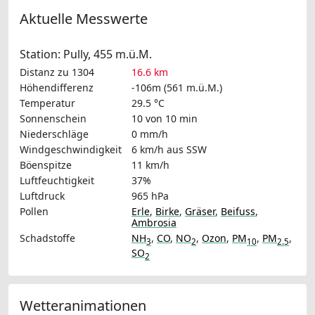
Aktuelle Messwerte
Station: Pully, 455 m.ü.M.
Distanz zu 1304
16.6 km
Höhendifferenz
-106m (561 m.ü.M.)
Temperatur
29.5 °C
Sonnenschein
10 von 10 min
Niederschläge
0 mm/h
Windgeschwindigkeit
6 km/h
aus SSW
Böenspitze
11 km/h
Luftfeuchtigkeit
37%
Luftdruck
965 hPa
Pollen
Erle
,
Birke
,
Gräser
,
Beifuss
,
Ambrosia
Schadstoffe
NH
,
CO
,
NO
,
Ozon
,
PM
,
PM
,
3
2
10
2.5
SO
2
Wetteranimationen