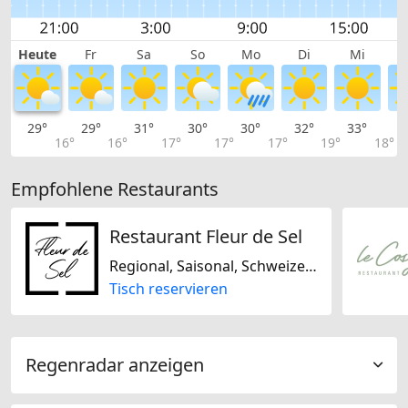
Heute
Fr
Sa
So
Mo
Di
Mi
29°
29°
31°
30°
30°
32°
33°
3
16°
16°
17°
17°
17°
19°
18°
Empfohlene Restaurants
Restaurant Fleur de Sel
Regional, Saisonal, Schweizerisch, Laktosefrei, Glutenfrei, Sojafrei
Tisch reservieren
Regenradar anzeigen