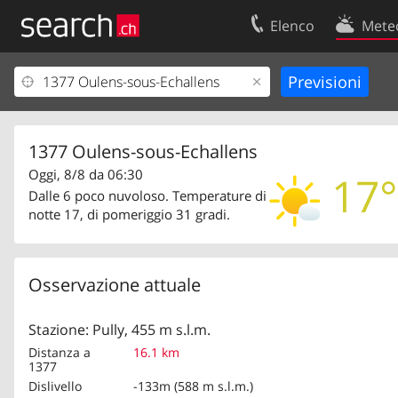
Elenco
Mete
Il vostro profolio
Contatti
Area clienti
Condizioni d’u
Informazioni Legali
Protezione dei
1377 Oulens-sous-Echallens
Oggi, 8/8 da 06:30
17°
Dalle 6 poco nuvoloso. Temperature di
notte 17, di pomeriggio 31 gradi.
Osservazione attuale
Stazione: Pully, 455 m s.l.m.
Distanza a
16.1 km
1377
Dislivello
-133m (588 m s.l.m.)