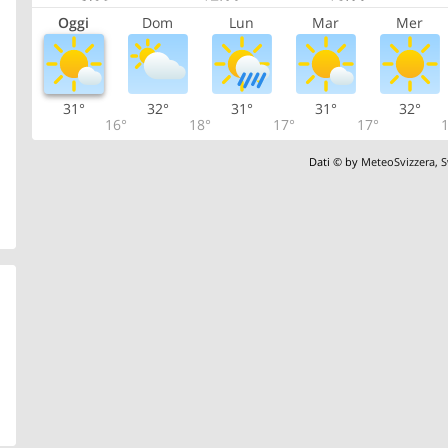
Oggi
Dom
Lun
Mar
Mer
31°
32°
31°
31°
32°
16°
18°
17°
17°
1
Dati © by
MeteoSvizzera
,
S