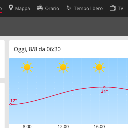
o
Mappa
Orario
Tempo libero
TV
Politica sui cookie
so
Preferenze cookie
 dati
Sviluppatori
Oggi, 8/8 da 06:30