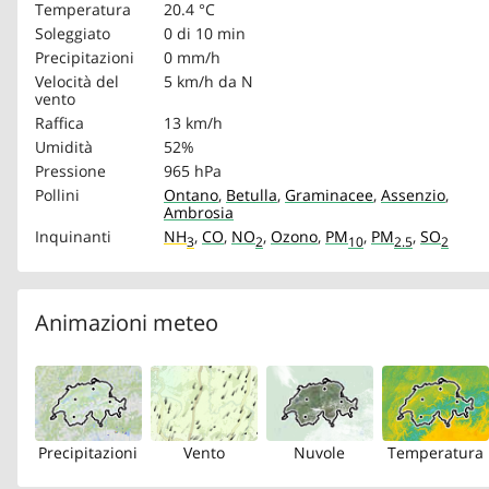
Temperatura
20.4 °C
Soleggiato
0 di 10 min
Precipitazioni
0 mm/h
Velocità del
5 km/h
da N
vento
Raffica
13 km/h
Umidità
52%
Pressione
965 hPa
Pollini
Ontano
,
Betulla
,
Graminacee
,
Assenzio
,
Ambrosia
Inquinanti
NH
,
CO
,
NO
,
Ozono
,
PM
,
PM
,
SO
3
2
10
2.5
2
Animazioni meteo
Precipitazioni
Vento
Nuvole
Temperatura