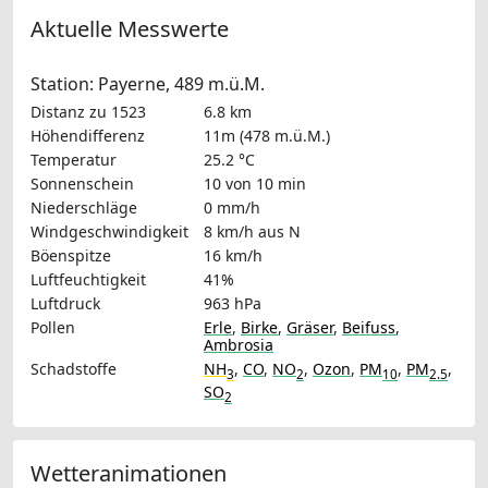
Aktuelle Messwerte
Station: Payerne, 489 m.ü.M.
Distanz zu 1523
6.8 km
Höhendifferenz
11m (478 m.ü.M.)
Temperatur
25.2 °C
Sonnenschein
10 von 10 min
Niederschläge
0 mm/h
Windgeschwindigkeit
8 km/h
aus N
Böenspitze
16 km/h
Luftfeuchtigkeit
41%
Luftdruck
963 hPa
Pollen
Erle
,
Birke
,
Gräser
,
Beifuss
,
Ambrosia
Schadstoffe
NH
,
CO
,
NO
,
Ozon
,
PM
,
PM
,
3
2
10
2.5
SO
2
Wetteranimationen