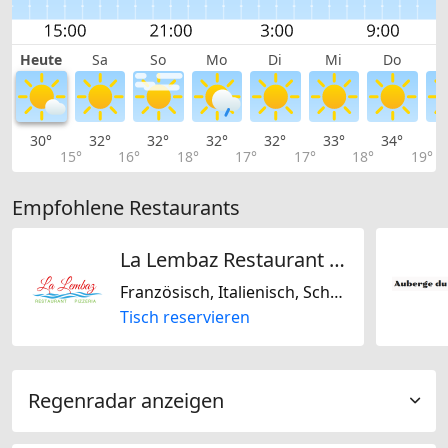
Heute
Sa
So
Mo
Di
Mi
Do
30°
32°
32°
32°
32°
33°
34°
3
15°
16°
18°
17°
17°
18°
19°
Empfohlene Restaurants
La Lembaz Restaurant Pizzeria
Französisch, Italienisch, Schweizerisch, Glutenfrei, Laktosefrei, Nussfrei, Sojafrei
Tisch reservieren
Regenradar anzeigen