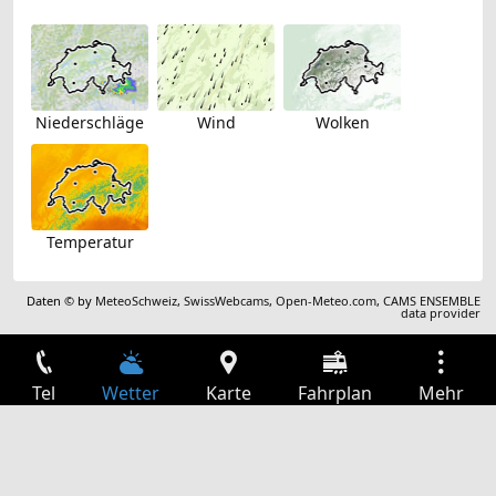
Niederschläge
Wind
Wolken
Temperatur
Daten © by
MeteoSchweiz
,
SwissWebcams
,
Open-Meteo.com
,
CAMS ENSEMBLE
data provider
Tel
Wetter
Karte
Fahrplan
Mehr
Anmelden