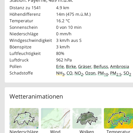
Station: Payerne, 489 m.ü.M.
Distanz zu 1541
4.9 km
Höhendifferenz
14m (475 m.ü.M.)
Temperatur
16.2 °C
Sonnenschein
0 von 10 min
Niederschläge
0 mm/h
Windgeschwindigkeit
3 km/h
aus S
Böenspitze
3 km/h
Luftfeuchtigkeit
80%
Luftdruck
962 hPa
Pollen
Erle
,
Birke
,
Gräser
,
Beifuss
,
Ambrosia
Schadstoffe
NH
,
CO
,
NO
,
Ozon
,
PM
,
PM
,
SO
3
2
10
2.5
2
Wetteranimationen
Niederschläge
Wind
Wolken
Temperatur