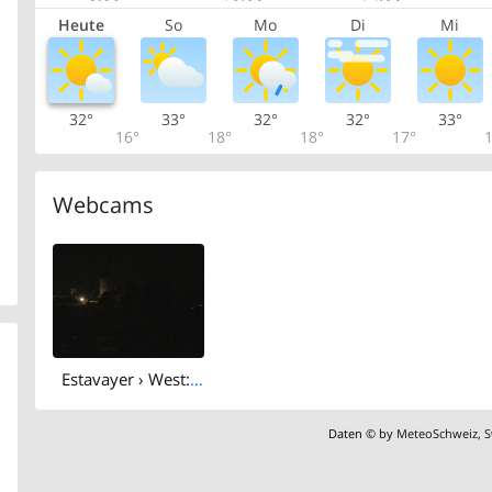
Heute
So
Mo
Di
Mi
32°
33°
32°
32°
33°
16°
18°
18°
17°
1
Webcams
Estavayer › West: Château d'Estavayer-le-Lac - Estavayer-le-Lac
Daten © by
MeteoSchweiz
,
S