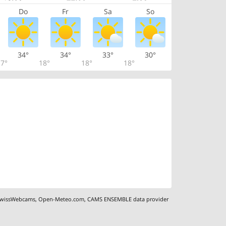
Do
Fr
Sa
So
34°
34°
33°
30°
7°
18°
18°
18°
wissWebcams
,
Open-Meteo.com
,
CAMS ENSEMBLE data provider